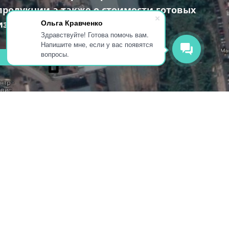
продукции а также о стоимости готовых
Ольга Кравченко
изделий.
Здравствуйте! Готова помочь вам.
Напишите мне, если у вас появятся
вопросы.
РАЗДЕЛ КОНТАКТЫ
РОДУКЦИЯ
ПОКРЫТИЕ И
ДИЗАЙН
толешницы
Характеристики
истенные панели
Серии
садные полотна