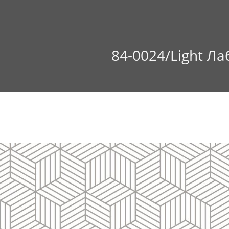
84-0024/Light Л