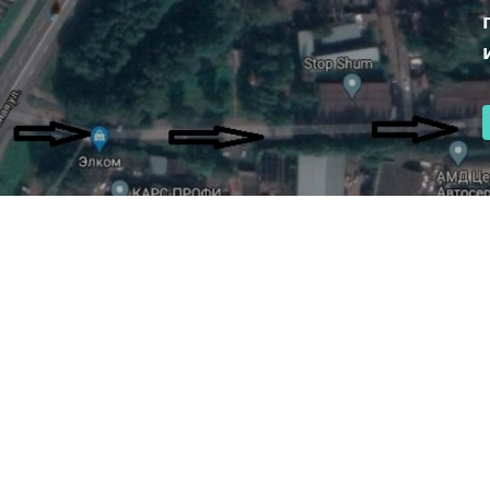
КАТАЛОГИ
П
ДЕКОРОВ
С
Общий каталог
Пр
ывов и выходных.
Фа
ергетиков 2 к2