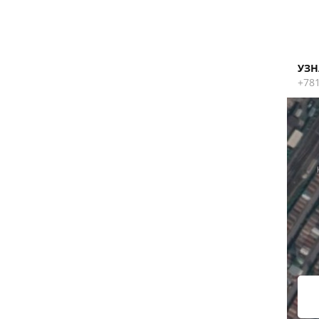
УЗН
+78