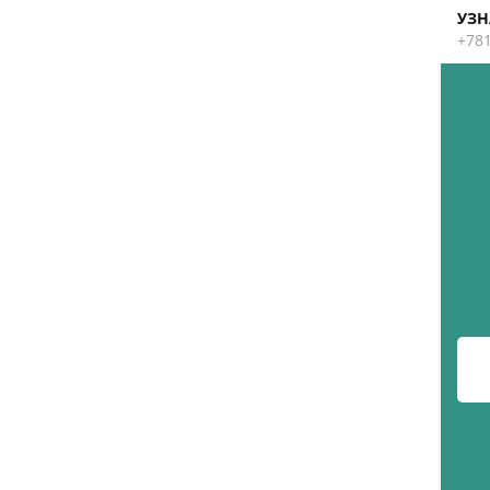
УЗН
+78