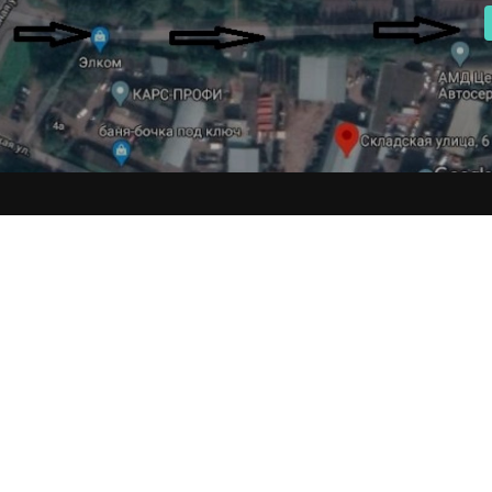
КАТАЛОГИ
П
ДЕКОРОВ
С
Общий каталог
Пр
ывов и выходных.
Фа
ергетиков 2 к2
Ко
К
Бо