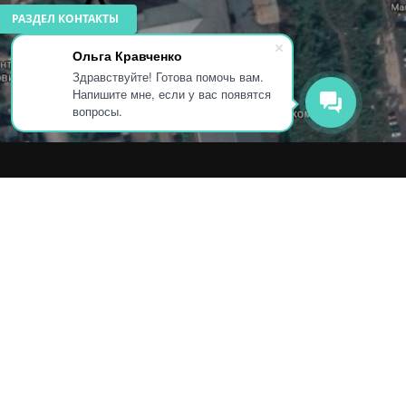
РАЗДЕЛ КОНТАКТЫ
Ольга Кравченко
Здравствуйте! Готова помочь вам.
Напишите мне, если у вас появятся
вопросы.
РОДУКЦИЯ
ПОКРЫТИЕ И
ДИЗАЙН
толешницы
Характеристики
истенные панели
Серии
садные полотна
мпакт-ламинат
омплектующие
ртики