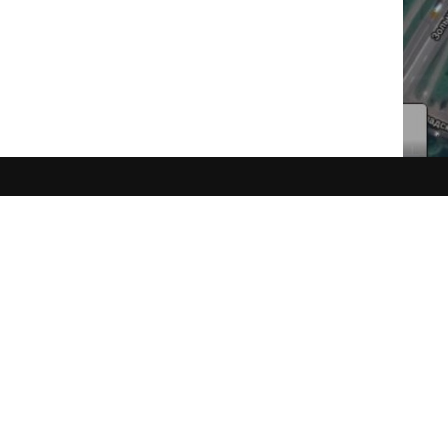
КОНТАКТЫ
Работаем ежедневно с 11-00 до 20-30
Каждый день 7 дней в неделю. Без перер
Адрес офиса: г. Санкт-Петербург, пр. Эн
Телефон: +7 812 425-66-54
&nbsp;
Почта:
stoleshkaspb@gmail.com